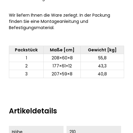
Wir liefern Ihnen die Ware zerlegt. In der Packung
finden Sie eine Montageanleitung und
Befestigungsmaterial.
Packstück
Maße [cm]
Gewicht [kg]
1
208×60×8
55,8
2
177×61×12
43,3
3
207×59×8
40,8
Artikeldetails
Höhe
210