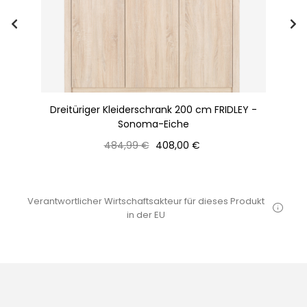
150
Dreitüriger Kleiderschrank 200 cm FRIDLEY -
Sonoma-Eiche
Normaler
Preis
484,99 €
408,00 €
Preis
Verantwortlicher Wirtschaftsakteur für dieses Produkt
in der EU