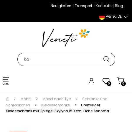
|
|
|
Neuigkeiten
Transport
Kontakte
Blog
Veneti DE
Umschalten
0
0
der
Navigation
Möbel
Möbel nach Typ
Schränke und
Schränkchen
Kleiderschränke
Dreitüriger
Kleiderschrank mit Spiegel Skylynn 150 cm, Eiche Sonoma