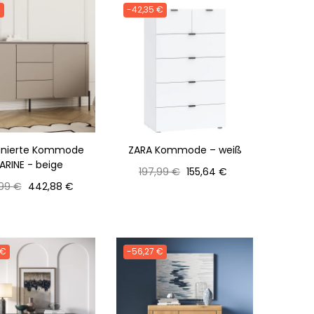
€
-42,35 €
nierte Kommode
ZARA Kommode – weiß
ARINE - beige
Normaler
Preis
197,99 €
155,64 €
aler
Preis
Preis
99 €
442,88 €
 €
-56,27 €