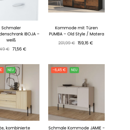
Schmaler
Kommode mit Türen
denschrank IBOJA –
PUMBA – Old Style / Matera
weiß
Normaler
Preis
201,99 €
159,16 €
rmaler
Preis
Preis
,49 €
71,56 €
is
 €
NEU
-6,45 €
NEU
ite, kombinierte
Schmale Kommode JAMIE -