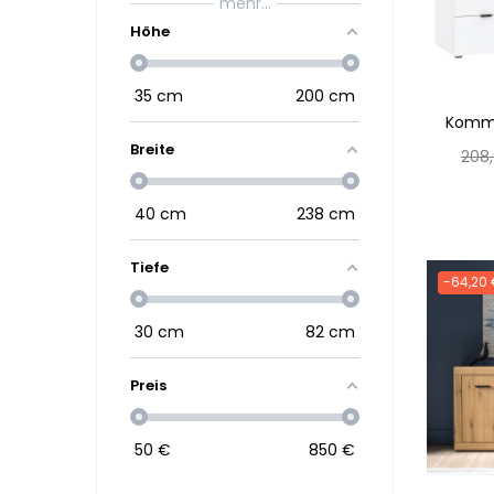
mehr...
Höhe
35
cm
200
cm
Kommo
Breite
Nor
208
Prei
40
cm
238
cm
Tiefe
-64,20
30
cm
82
cm
Preis
50
€
850
€