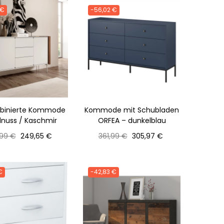
 €
-56,02 €
mbinierte Kommode
Kommode mit Schubladen
lnuss / Kaschmir
ORFEA – dunkelblau
aler
Preis
Normaler
Preis
99 €
249,65 €
361,99 €
305,97 €
Preis
€
-42,83 €