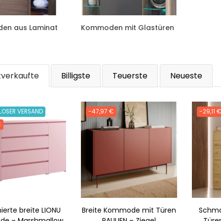
en aus Laminat
Kommoden mit Glastüren
tverkaufte
Billigste
Teuerste
Neueste
LOSER VERSAND
-47,97 €
-29,11 
€
ierte breite LIONU
Breite Kommode mit Türen
Schma
e – Marshmallow
PAULIEN – Ziegel
Türen