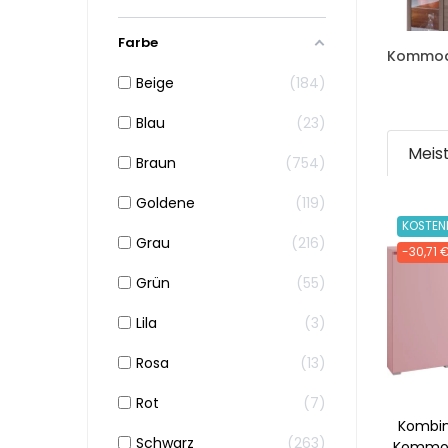
Farbe
Kommod
Beige
184
Blau
23
Meis
Braun
754
Goldene
119
KOSTEN
Grau
216
-30,71 
Grün
55
Lila
3
Rosa
13
Rot
7
Kombin
Schwarz
263
Kommod