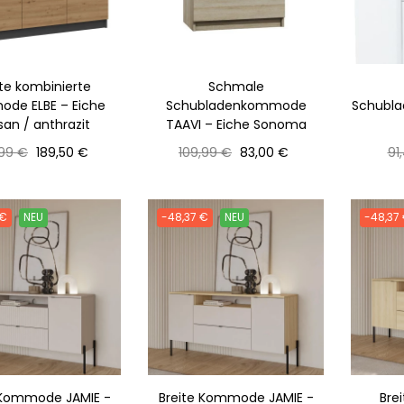
ite kombinierte
Schmale
de ELBE – Eiche
Schubladenkommode
Schubla
isan / anthrazit
TAAVI – Eiche Sonoma
maler
Preis
Normaler
Preis
No
,99 €
189,50 €
109,99 €
83,00 €
91
s
Preis
Pre
 €
NEU
-48,37 €
NEU
-48,37
 Kommode JAMIE -
Breite Kommode JAMIE -
Bre