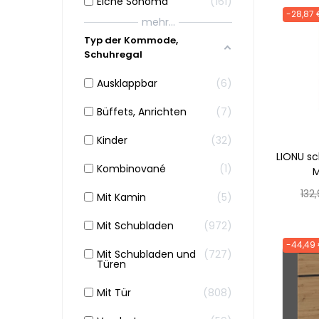
Eiche Sonoma
161
-28,87 
mehr...
Typ der Kommode,
Schuhregal
Ausklappbar
6
Büffets, Anrichten
7
Kinder
32
LIONU s
Kombinované
1
M
Nor
132
Mit Kamin
5
Prei
Mit Schubladen
972
-44,49
Mit Schubladen und
727
Türen
Mit Tür
808