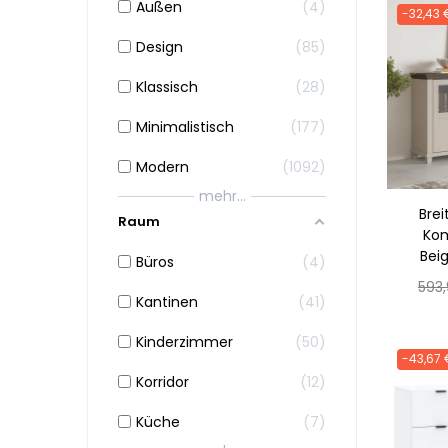
Außen
4
-32,43 
Design
85
Klassisch
28
Minimalistisch
177
Modern
1092
mehr...
Brei
Raum
Ko
Bei
Büros
4
Nor
593
Kantinen
41
Prei
Kinderzimmer
50
-43,67 
Korridor
12
Küche
7