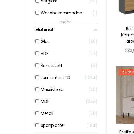
Verglast
59
Wäschekommoden
1
mehr...
Bre
Material
Kommo
art
Glas
52
Nor
233
HDF
77
Prei
Kunststoff
6
-50,69
Laminat – LTD
1234
Massivholz
20
MDF
239
Metall
75
Spanplatte
184
Breite