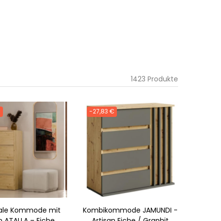
1423 Produkte
€
-27,83 €
le Kommode mit
Kombikommode JAMUNDI -
 ATALLA – Eiche,
Artisan Eiche / Graphit