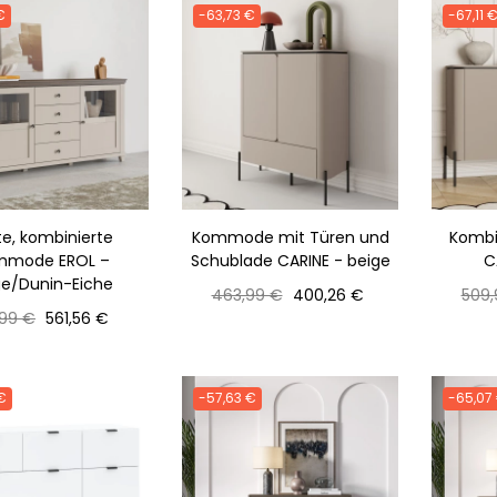
€
-63,73 €
-67,11 
te, kombinierte
Kommode mit Türen und
Kombi
mmode EROL –
Schublade CARINE - beige
C
ge/Dunin-Eiche
Normaler
Preis
Norm
463,99 €
400,26 €
509,
maler
Preis
Preis
Preis
,99 €
561,56 €
s
€
-57,63 €
-65,07