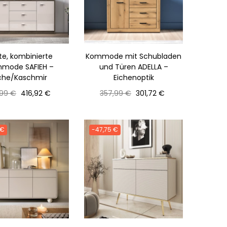
ite, kombinierte
Kommode mit Schubladen
mode SAFIEH –
und Türen ADELLA –
che/Kaschmir
Eichenoptik
maler
Preis
Normaler
Preis
,99 €
416,92 €
357,99 €
301,72 €
s
Preis
 €
-47,75 €