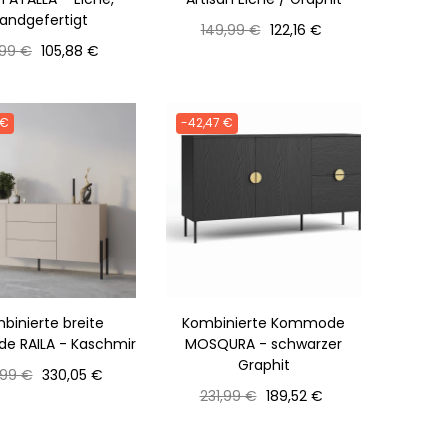
andgefertigt
Normaler
Preis
149,99 €
122,16 €
maler
Preis
Preis
,99 €
105,88 €
s
 €
-42,47 €
binierte breite
Kombinierte Kommode
 RAILA - Kaschmir
MOSQURA - schwarzer
Graphit
maler
Preis
,99 €
330,05 €
s
Normaler
Preis
231,99 €
189,52 €
Preis