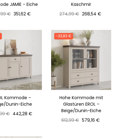
de JAMIE - Eiche
Kaschmir
maler
Preis
Normaler
Preis
,99 €
351,62 €
274,99 €
268,54 €
s
Preis
€
-33,83 €
OL Kommode –
Hohe Kommode mit
ge/Dunin-Eiche
Glastüren EROL –
Beige/Dunin-Eiche
aler
Preis
99 €
442,28 €
Normaler
Preis
612,99 €
579,16 €
Preis