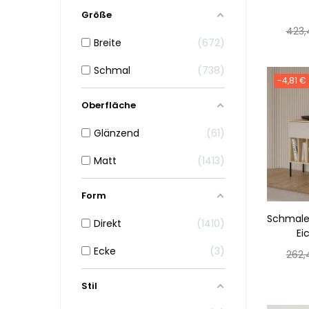
Größe
Norm
423,
Breite
672
Preis
Schmal
738
-4,81 €
Oberfläche
Glänzend
61
Matt
1413
Form
Schmale
Direkt
1410
Ei
Ecke
3
Norm
262,
Preis
Stil