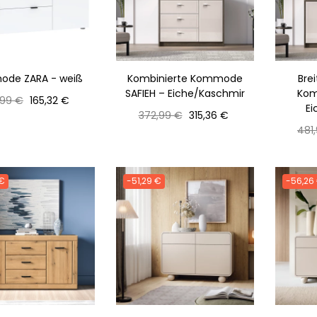
de ZARA - weiß
Kombinierte Kommode
Bre
SAFIEH – Eiche/Kaschmir
Kom
maler
Preis
,99 €
165,32 €
Ei
s
Normaler
Preis
372,99 €
315,36 €
Preis
Nor
481
Prei
 €
-51,29 €
-56,26