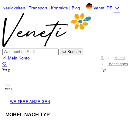
Neuigkeiten
|
Transport
|
Kontakte
|
Blog
Veneti DE
Suchen
Mein Konto
Möbel
Möbel nach
Typ
0
Umschalten
der
Navigation
WEITERE ANZEIGEN
MÖBEL NACH TYP