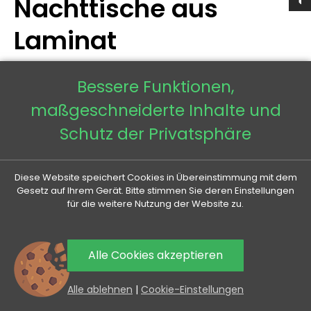
Nachttische aus
Laminat
Bessere Funktionen,
maßgeschneiderte Inhalte und
363 Produkte
Schutz der Privatsphäre
1-40 von 363 Artikeln
Diese Website speichert Cookies in Übereinstimmung mit dem
Gesetz auf Ihrem Gerät. Bitte stimmen Sie deren Einstellungen
-21,30 €
für die weitere Nutzung der Website zu.
Alle Cookies akzeptieren
0
Alle ablehnen
|
Cookie-Einstellungen