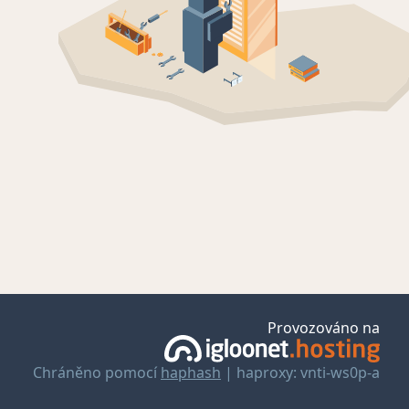
Provozováno na
Chráněno pomocí
haphash
| haproxy: vnti-ws0p-a