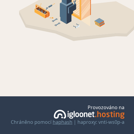
Provozováno na
Chráněno pomocí
haphash
| haproxy: vnti-ws0p-a