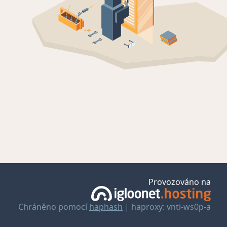
Provozováno na
Chráněno pomocí
haphash
| haproxy: vnti-ws0p-a