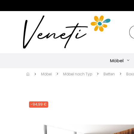
Möbel
Möbel
Möbel nach Typ
Betten
Box
-94,99 €