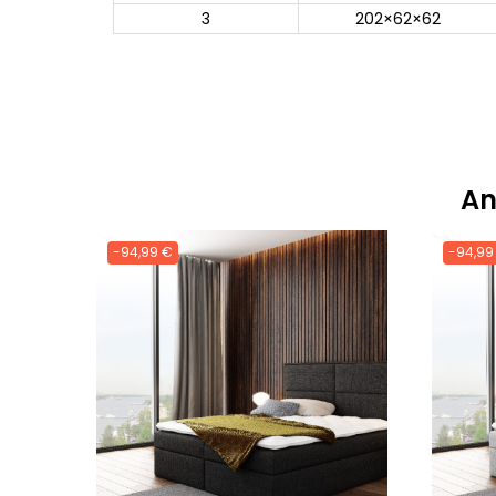
3
202×62×62
An
-94,99 €
-94,99