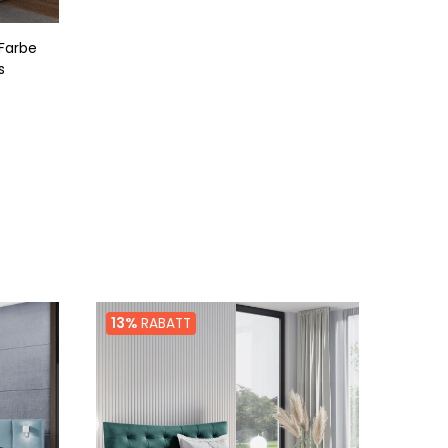
 Farbe
s
13%
RABATT
12%
R