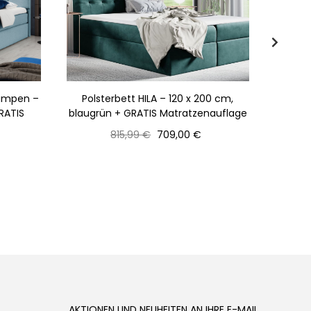
Lampen –
Polsterbett HILA – 120 x 200 cm,
Gep
GRATIS
blaugrün + GRATIS Matratzenauflage
Gr
Normaler
Preis
815,99 €
709,00 €
Preis
AKTIONEN UND NEUHEITEN AN IHRE E-MAIL