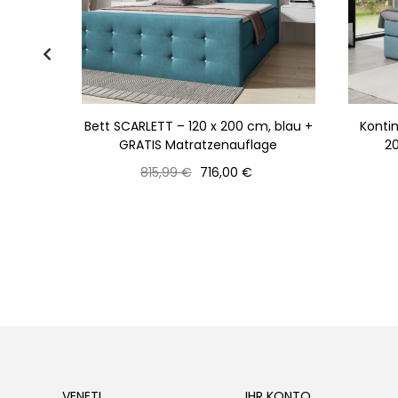
EMBARD -
Bett SCARLETT – 120 x 200 cm, blau +
Kontin
ge
GRATIS Matratzenauflage
20
Normaler
Preis
815,99 €
716,00 €
Preis
VENETI
IHR KONTO