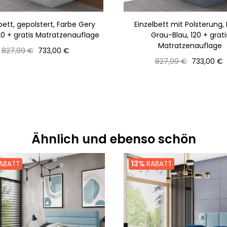
bett, gepolstert, Farbe Gery
Einzelbett mit Polsterung,
20 + gratis Matratzenauflage
Grau-Blau, 120 + grati
Matratzenauflage
Normaler
Preis
827,99 €
733,00 €
Preis
Normaler
Preis
827,99 €
733,00 €
Preis
Ähnlich und ebenso schön
ABATT
13%
RABATT