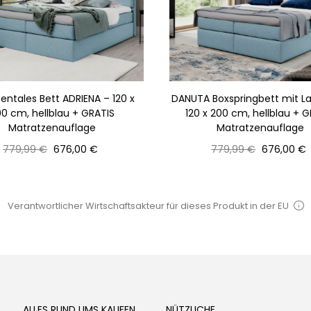
entales Bett ADRIENA – 120 x
DANUTA Boxspringbett mit 
0 cm, hellblau + GRATIS
120 x 200 cm, hellblau + 
Matratzenauflage
Matratzenauflage
Normaler
Preis
Normaler
Preis
779,99 €
676,00 €
779,99 €
676,00 €
Preis
Preis
Verantwortlicher Wirtschaftsakteur für dieses Produkt in der EU
ALLES RUND UMS KAUFEN
NÜTZLICHE