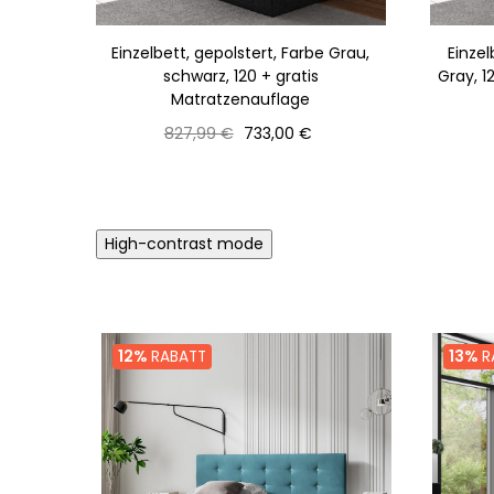
Einzelbett, gepolstert, Farbe Grau,
Einzel
schwarz, 120 + gratis
Gray, 1
Matratzenauflage
Normaler
Preis
827,99 €
733,00 €
Preis
High-contrast mode
12%
RABATT
13%
R