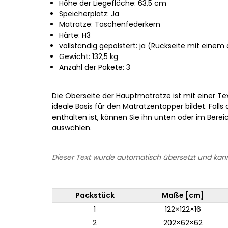
Höhe der Liegefläche: 63,5 cm
Speicherplatz: Ja
Matratze: Taschenfederkern
Härte: H3
vollständig gepolstert: ja (Rückseite mit eine
Gewicht: 132,5 kg
Anzahl der Pakete: 3
Die Oberseite der Hauptmatratze ist mit einer Tex
ideale Basis für den Matratzentopper bildet. Falls
enthalten ist, können Sie ihn unten oder im Bere
auswählen.
Dieser Text wurde automatisch übersetzt und kann
Packstück
Maße [cm]
1
122×122×16
2
202×62×62