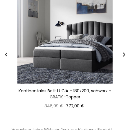
 +
Kontinentales Bett LUCIA – 180x200, schwarz +
St
GRATIS-Topper
Normaler
Preis
846,99 €
772,00 €
Preis
Verantwortlicher Wirtschaftsakteur für dieses Produkt