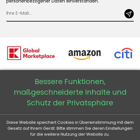
personenbezogener Daten einverstanden.
Bessere Funktionen,
Copyright © 2026 - Veneti™
maßgeschneiderte Inhalte und
Veneti DE
Schutz der Privatsphäre
Veneti CZ
Diese Website speichert Cookies in Übereinstimmung mit dem
Veneti SK
Gesetz auf Ihrem Gerät. Bitte stimmen Sie deren Einstellungen
für die weitere Nutzung der Website zu.