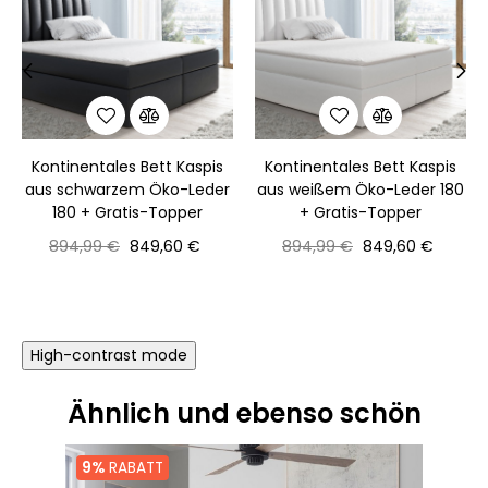
‹
›
Kontinentales Bett Kaspis
Kontinentales Bett Kaspis
aus schwarzem Öko-Leder
aus weißem Öko-Leder 180
180 + Gratis-Topper
+ Gratis-Topper
Normaler
Preis
Normaler
Preis
894,99 €
849,60 €
894,99 €
849,60 €
Preis
Preis
High-contrast mode
Ähnlich und ebenso schön
9%
RABATT