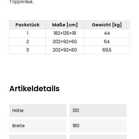
Topper
aus.
Packstück
Maße [cm]
Gewicht [kg]
1
182×125×18
44
2
202×92×60
64
3
202×92×60
69,5
Artikeldetails
Höhe
130
Breite
180