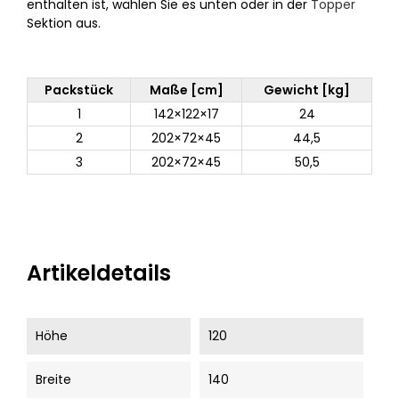
enthalten ist, wählen Sie es unten oder in der
Topper
Sektion aus.
Packstück
Maße [cm]
Gewicht [kg]
1
142×122×17
24
2
202×72×45
44,5
3
202×72×45
50,5
Artikeldetails
Höhe
120
Breite
140