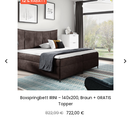
12%
RABATT
 +
Boxspringbett IRINI – 140x200, Braun + GRATIS
Topper
Normaler
Preis
822,99 €
722,00 €
Preis