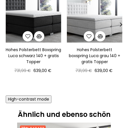
‹
›
Hohes Polsterbett Boxspring
Hohes Polsterbett
Luca schwarz 140 + gratis
boxspring Luca grau 140 +
Topper
gratis Topper
Normaler
Preis
Normaler
Preis
731,99 €
639,00 €
731,99 €
639,00 €
Preis
Preis
High-contrast mode
Ähnlich und ebenso schön