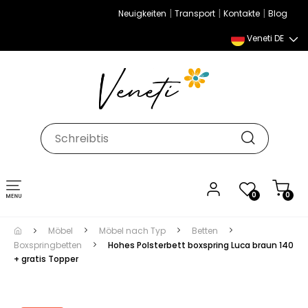
|
|
|
Neuigkeiten
Transport
Kontakte
Blog
Veneti DE
Umschalten
0
0
der
Navigation
Möbel
Möbel nach Typ
Betten
Boxspringbetten
Hohes Polsterbett boxspring Luca braun 140
+ gratis Topper