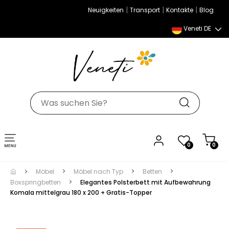
|
|
|
Neuigkeiten
Transport
Kontakte
Blog
Veneti DE
Umschalten
0
0
der
Navigation
Möbel
Möbel nach Typ
Betten
Boxspringbetten
Elegantes Polsterbett mit Aufbewahrung
Komala mittelgrau 180 x 200 + Gratis-Topper