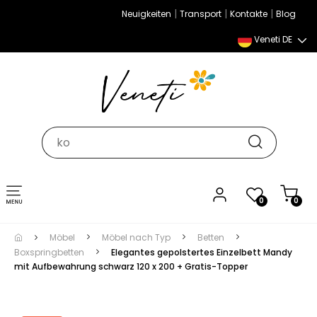
|
|
|
Neuigkeiten
Transport
Kontakte
Blog
Veneti DE
Umschalten
0
0
der
Navigation
Möbel
Möbel nach Typ
Betten
Boxspringbetten
Elegantes gepolstertes Einzelbett Mandy
mit Aufbewahrung schwarz 120 x 200 + Gratis-Topper