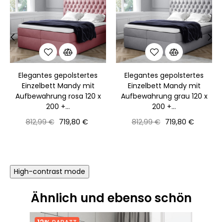
‹
›
Elegantes gepolstertes
Elegantes gepolstertes
Einzelbett Mandy mit
Einzelbett Mandy mit
Aufbewahrung rosa 120 x
Aufbewahrung grau 120 x
200 +...
200 +...
Normaler
Preis
Normaler
Preis
812,99 €
719,80 €
812,99 €
719,80 €
Preis
Preis
High-contrast mode
Ähnlich und ebenso schön