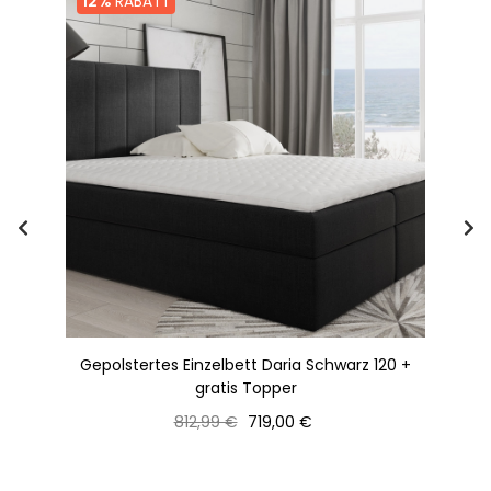
12%
RABATT
 +
Gepolstertes Einzelbett Daria Schwarz 120 +
gratis Topper
Normaler
Preis
812,99 €
719,00 €
Preis