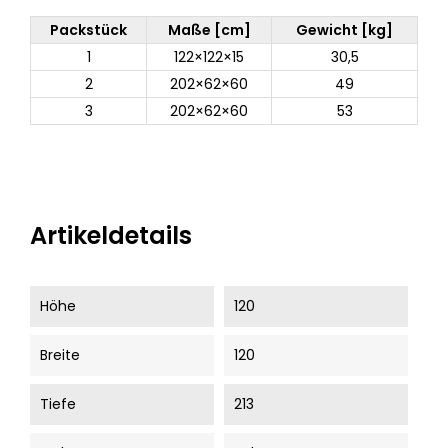
Packstück
Maße [cm]
Gewicht [kg]
1
122×122×15
30,5
2
202×62×60
49
3
202×62×60
53
Artikeldetails
Höhe
120
Breite
120
Tiefe
213