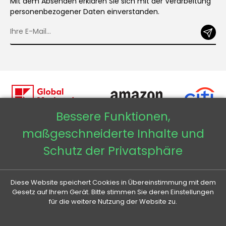
Mit dem Absenden erklären Sie sich mit der Verarbeitung
personenbezogener Daten einverstanden.
Bessere Funktionen,
maßgeschneiderte Inhalte und
Copyright © 2026 - Veneti™
Schutz der Privatsphäre
Veneti DE
Diese Website speichert Cookies in Übereinstimmung mit dem
Veneti CZ
Gesetz auf Ihrem Gerät. Bitte stimmen Sie deren Einstellungen
für die weitere Nutzung der Website zu.
Veneti SK