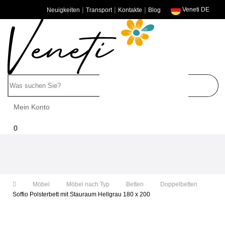
|
|
|
Veneti DE
Neuigkeiten
Transport
Kontakte
Blog
Mein Konto
0
Umschalten
der
Navigation
Möbel
Möbel nach Typ
Betten
Doppelbetten
Soffio Polsterbett mit Stauraum Hellgrau 180 x 200