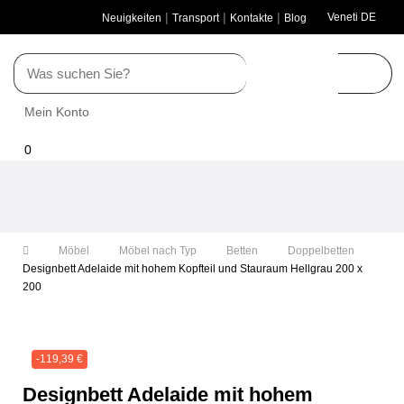
|
|
|
Veneti DE
Neuigkeiten
Transport
Kontakte
Blog
Mein Konto
0
Umschalten
der
Navigation
Möbel
Möbel nach Typ
Betten
Doppelbetten
Designbett Adelaide mit hohem Kopfteil und Stauraum Hellgrau 200
x 200