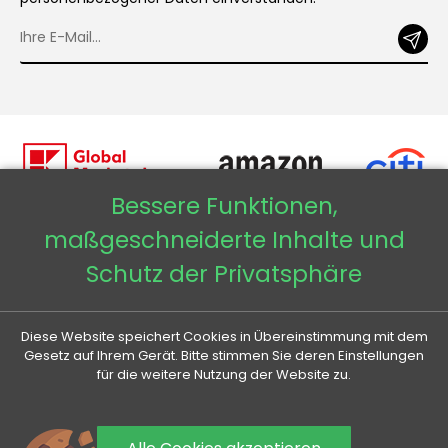
Bessere Funktionen,
maßgeschneiderte Inhalte und
Copyright © 2026 - Veneti™
Schutz der Privatsphäre
Veneti DE
Diese Website speichert Cookies in Übereinstimmung mit dem
Veneti CZ
Gesetz auf Ihrem Gerät. Bitte stimmen Sie deren Einstellungen
für die weitere Nutzung der Website zu.
Veneti SK