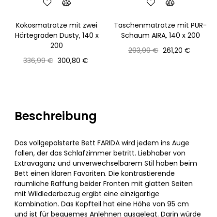
‹
›
Kokosmatratze mit zwei
Taschenmatratze mit PUR-
Härtegraden Dusty, 140 x
Schaum AIRA, 140 x 200
200
Normaler
Preis
293,99 €
261,20 €
Normaler
Preis
Preis
336,99 €
300,80 €
Preis
Beschreibung
Das vollgepolsterte Bett FARIDA wird jedem ins Auge
fallen, der das Schlafzimmer betritt. Liebhaber von
Extravaganz und unverwechselbarem Stil haben beim
Bett einen klaren Favoriten. Die kontrastierende
räumliche Raffung beider Fronten mit glatten Seiten
mit Wildlederbezug ergibt eine einzigartige
Kombination. Das Kopfteil hat eine Höhe von 95 cm
und ist für bequemes Anlehnen ausgelegt. Darin würde