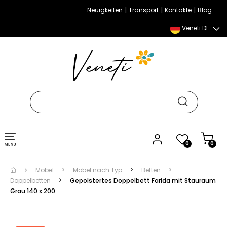
|
|
|
Neuigkeiten
Transport
Kontakte
Blog
Veneti DE
Umschalten
0
0
der
Navigation
Möbel
Möbel nach Typ
Betten
Doppelbetten
Gepolstertes Doppelbett Farida mit Stauraum
Grau 140 x 200