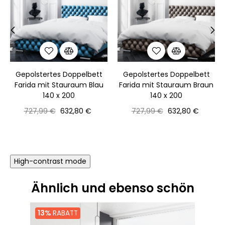
‹
›
Gepolstertes Doppelbett
Gepolstertes Doppelbett
Farida mit Stauraum Blau
Farida mit Stauraum Braun
140 x 200
140 x 200
Normaler
Preis
Normaler
Preis
727,99 €
632,80 €
727,99 €
632,80 €
Preis
Preis
High-contrast mode
Ähnlich und ebenso schön
13%
RABATT