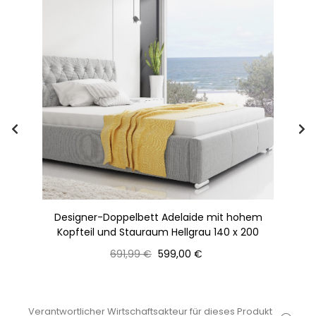
S -
Designer-Doppelbett Adelaide mit hohem
Kopfteil und Stauraum Hellgrau 140 x 200
Normaler
Preis
691,99 €
599,00 €
Preis
Verantwortlicher Wirtschaftsakteur für dieses Produkt