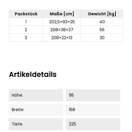
Packstück
Maße [cm]
Gewicht [kg]
1
202,5×93×25
40
2
208×38×37
56
3
208×22×13
30
Artikeldetails
Höhe
95
Breite
158
Tiefe
225