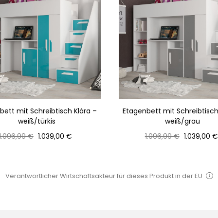
bett mit Schreibtisch Klára –
Etagenbett mit Schreibtisch
weiß/türkis
weiß/grau
Normaler
Preis
Normaler
Preis
1.096,99 €
1.039,00 €
1.096,99 €
1.039,00 €
Preis
Preis
Verantwortlicher Wirtschaftsakteur für dieses Produkt in der EU