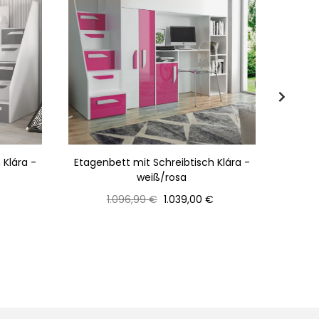
 Klára -
Etagenbett mit Schreibtisch Klára -
Etagen
weiß/rosa
Normaler
Preis
1.096,99 €
1.039,00 €
Preis