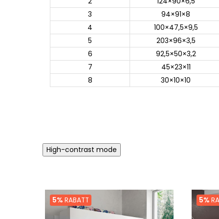
2
124×90×6,5
3
94×91×8
4
100×47,5×9,5
5
203×96×3,5
6
92,5×50×3,2
7
45×23×11
8
30×10×10
High-contrast mode
5%
RABATT
5%
RA