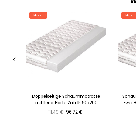
W
-14,77 €
-14,17 
‹
Doppelseitige Schaummatratze
Schau
mittlerer Härte Zaki 15 90x200
zwei 
Normaler
Preis
111,49 €
96,72 €
Preis