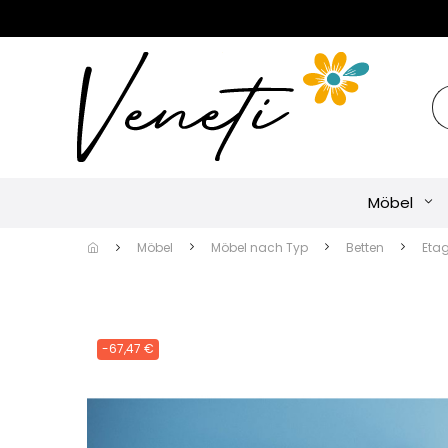
Möbel
Möbel
Möbel nach Typ
Betten
Eta
-67,47 €