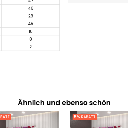
47
46
28
45
10
8
2
Ähnlich und ebenso schön
BATT
5%
RABATT