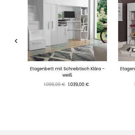
h und
Etagenbett mit Schreibtisch Klára -
Etagen
rau
weiß
Normaler
Preis
1.096,99 €
1.039,00 €
Preis