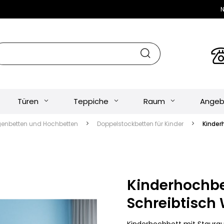
N
Türen
Teppiche
Raum
Angeb
genbetten und Hochbetten
Doppelstockbetten für Kinder
Kinder
Kinderhochbe
Schreibtisch 
Kinderhochbett mit Staurau