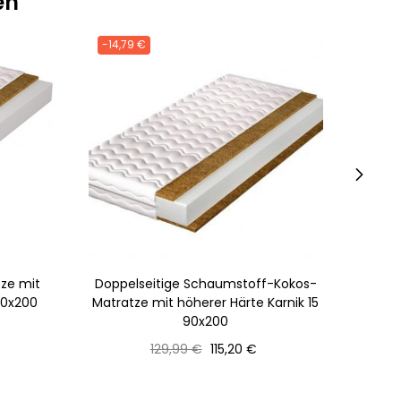
en
-14,79 €
-19,5
›
ze mit
Doppelseitige Schaumstoff-Kokos-
Doppe
90x200
Matratze mit höherer Härte Karnik 15
Mat
90x200
Normaler
Preis
129,99 €
115,20 €
Preis