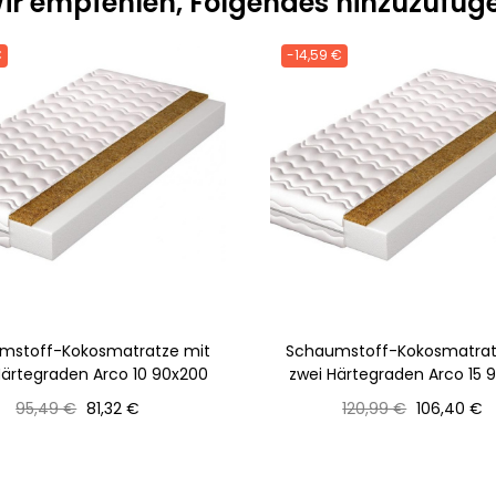
ir empfehlen, Folgendes hinzuzufüg
€
-14,59 €
mstoff-Kokosmatratze mit
Schaumstoff-Kokosmatrat
Härtegraden Arco 10 90x200
zwei Härtegraden Arco 15 
Normaler
Preis
Normaler
Preis
95,49 €
81,32 €
120,99 €
106,40 €
Preis
Preis