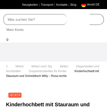
|
|
|
Veneti DE
Neuigkeiten
Transport
Kontakte
Blog
Mein Konto
0
Umschalten
der
Navigation
Möbel
Möbel nach Typ
Betten
Etagenbetten
und Hochbetten
Doppelstockbetten für Kinder
Kinderhochbett mit Stauraum und Schreibtisch Willy – Rosa rechts