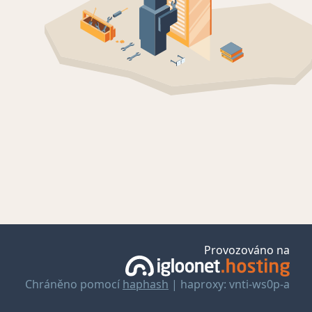
Provozováno na
Chráněno pomocí
haphash
| haproxy: vnti-ws0p-a