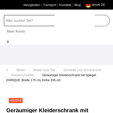
|
|
|
Veneti DE
Neuigkeiten
Transport
Kontakte
Blog
Mein Konto
0
Umschalten
der
Navigation
Möbel
Möbel nach Typ
Schränke und Schränkchen
Kleiderschränke
Geräumiger Kleiderschrank mit Spiegel
ENRIQUE, Breite 175 cm, Höhe 245 cm