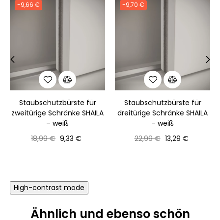
-9,66 €
-9,70 €
‹
›
Staubschutzbürste für
Staubschutzbürste für
zweitürige Schränke SHAILA
dreitürige Schränke SHAILA
– weiß
– weiß
Normaler
Preis
Normaler
Preis
18,99 €
9,33 €
22,99 €
13,29 €
Preis
Preis
High-contrast mode
Ähnlich und ebenso schön