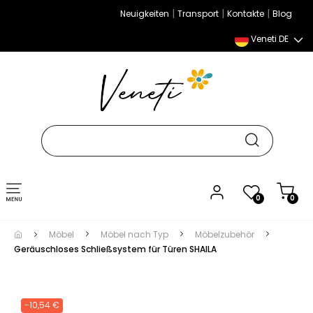
|
|
|
Neuigkeiten
Transport
Kontakte
Blog
Veneti DE
Umschalten
0
0
der
Navigation
Möbel
Möbel nach Typ
Möbelzubehör
Geräuschloses Schließsystem für Türen SHAILA
-10,54 €