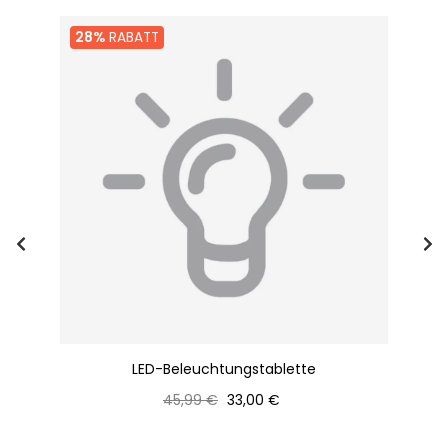
28%
RABATT
 50
LED-Beleuchtungstablette
Normaler
Preis
45,99 €
33,00 €
Preis