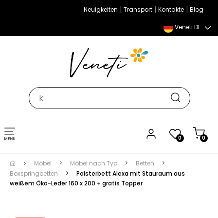
|
|
|
Neuigkeiten
Transport
Kontakte
Blog
Veneti DE
Umschalten
0
0
der
Navigation
Möbel
Möbel nach Typ
Betten
Boxspringbetten
Polsterbett Alexa mit Stauraum aus
weißem Öko-Leder 160 x 200 + gratis Topper