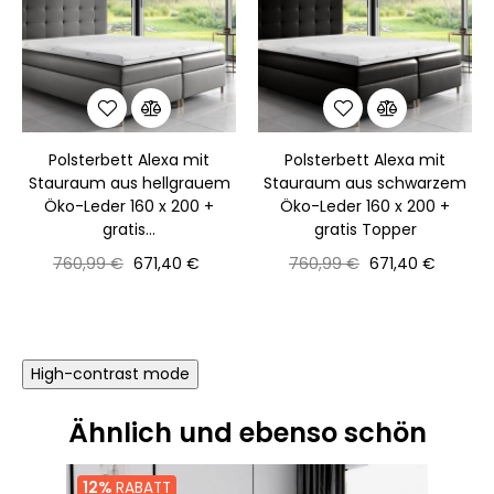
Polsterbett Alexa mit
Polsterbett Alexa mit
Stauraum aus hellgrauem
Stauraum aus schwarzem
Öko-Leder 160 x 200 +
Öko-Leder 160 x 200 +
gratis...
gratis Topper
Normaler
Preis
Normaler
Preis
760,99 €
671,40 €
760,99 €
671,40 €
Preis
Preis
High-contrast mode
Ähnlich und ebenso schön
12%
RABATT