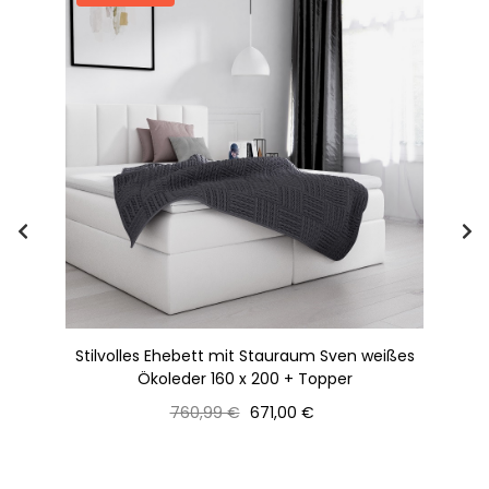
eiß
Stilvolles Ehebett mit Stauraum Sven weißes
St
Ökoleder 160 x 200 + Topper
Normaler
Preis
760,99 €
671,00 €
Preis