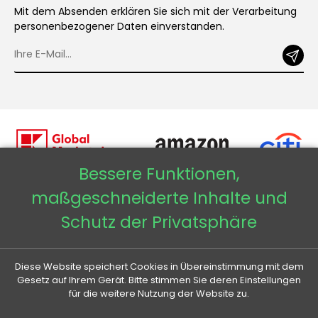
Mit dem Absenden erklären Sie sich mit der Verarbeitung
personenbezogener Daten einverstanden.
Bessere Funktionen,
maßgeschneiderte Inhalte und
Copyright © 2026 - Veneti™
Schutz der Privatsphäre
Veneti DE
Diese Website speichert Cookies in Übereinstimmung mit dem
Veneti CZ
Gesetz auf Ihrem Gerät. Bitte stimmen Sie deren Einstellungen
für die weitere Nutzung der Website zu.
Veneti SK