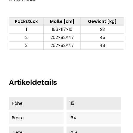
Packstück
Maße [cm]
Gewicht [kg]
1
166×117×10
23
2
202×82×47
45
3
202×82×47
48
Artikeldetails
Höhe
115
Breite
164
Tiefe
208