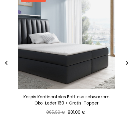
arz
Kaspis Kontinentales Bett aus schwarzem
Öko-Leder 160 + Gratis-Topper
Normaler
Preis
865,99 €
801,00 €
Preis