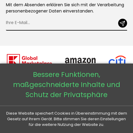
Mit dem Absenden erklären Sie sich mit der Verarbeitung
personenbezogener Daten einverstanden.
Bessere Funktionen,
maßgeschneiderte Inhalte und
Veneti DE
Schutz der Privatsphäre
Veneti CZ
Diese Website speichert Cookies in Übereinstimmung mit dem
Veneti SK
Gesetz auf Ihrem Gerät. Bitte stimmen Sie deren Einstellungen
für die weitere Nutzung der Website zu.