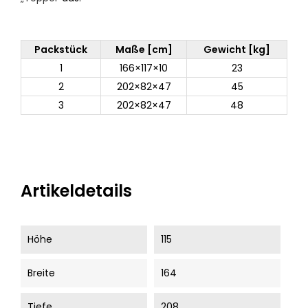
Packstück
Maße [cm]
Gewicht [kg]
1
166×117×10
23
2
202×82×47
45
3
202×82×47
48
Artikeldetails
Höhe
115
Breite
164
Tiefe
208