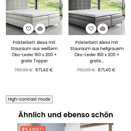
Polsterbett Alexa mit
Polsterbett Alexa mit
Stauraum aus weißem
Stauraum aus hellgrauem
Öko-Leder 160 x 200 +
Öko-Leder 160 x 200 +
gratis Topper
gratis...
Normaler
Preis
Normaler
Preis
760,99 €
671,40 €
760,99 €
671,40 €
Preis
Preis
High-contrast mode
Ähnlich und ebenso schön
8%
RABATT