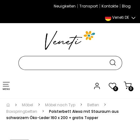
|
|
|
Neuigkeiten
Transport
Kontakte
Blog
Veneti DE
Umschalten
0
0
der
Navigation
Möbel
Möbel nach Typ
Betten
Boxspringbetten
Polsterbett Alexa mit Stauraum aus
schwarzem Öko-Leder 160 x 200 + gratis Topper