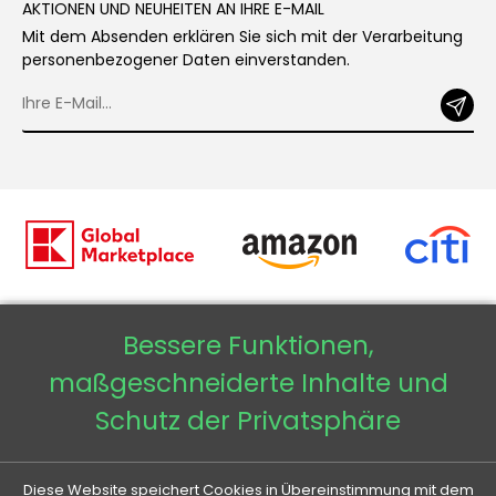
AKTIONEN UND NEUHEITEN AN IHRE E-MAIL
Mit dem Absenden erklären Sie sich mit der Verarbeitung
personenbezogener Daten einverstanden.
Bessere Funktionen,
Copyright © 2026 - Veneti™
maßgeschneiderte Inhalte und
Veneti DE
Schutz der Privatsphäre
Veneti CZ
Diese Website speichert Cookies in Übereinstimmung mit dem