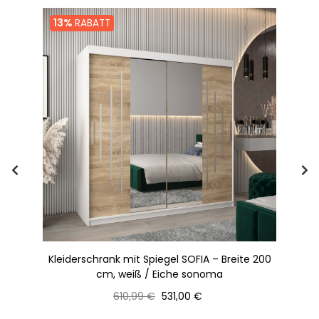
13%
RABATT
CTO
Kleiderschrank mit Spiegel SOFIA – Breite 200
S
cm, weiß / Eiche sonoma
Normaler
Preis
610,99 €
531,00 €
Preis