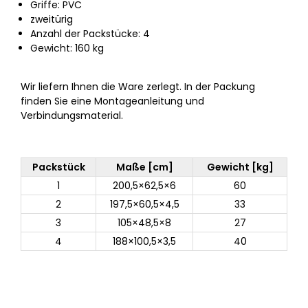
Griffe: PVC
zweitürig
Anzahl der Packstücke: 4
Gewicht: 160 kg
Wir liefern Ihnen die Ware zerlegt. In der Packung
finden Sie eine Montageanleitung und
Verbindungsmaterial.
Packstück
Maße [cm]
Gewicht [kg]
1
200,5×62,5×6
60
2
197,5×60,5×4,5
33
3
105×48,5×8
27
4
188×100,5×3,5
40