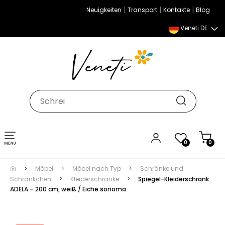
|
|
|
Neuigkeiten
Transport
Kontakte
Blog
Veneti DE
Umschalten
0
0
der
Navigation
Möbel
Möbel nach Typ
Schränke und
Schränkchen
Kleiderschränke
Spiegel-Kleiderschrank
ADELA – 200 cm, weiß / Eiche sonoma