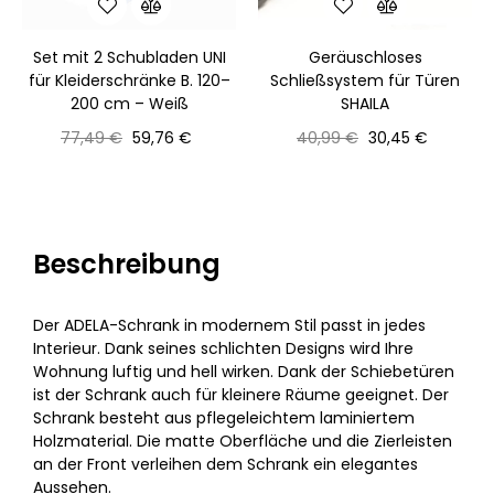
Set mit 2 Schubladen UNI
Geräuschloses
für Kleiderschränke B. 120–
Schließsystem für Türen
200 cm – Weiß
SHAILA
Normaler
Preis
Normaler
Preis
77,49 €
59,76 €
40,99 €
30,45 €
Preis
Preis
Beschreibung
Der ADELA-Schrank in modernem Stil passt in jedes
Interieur. Dank seines schlichten Designs wird Ihre
Wohnung luftig und hell wirken. Dank der Schiebetüren
ist der Schrank auch für kleinere Räume geeignet. Der
Schrank besteht aus pflegeleichtem laminiertem
Holzmaterial. Die matte Oberfläche und die Zierleisten
an der Front verleihen dem Schrank ein elegantes
Aussehen.