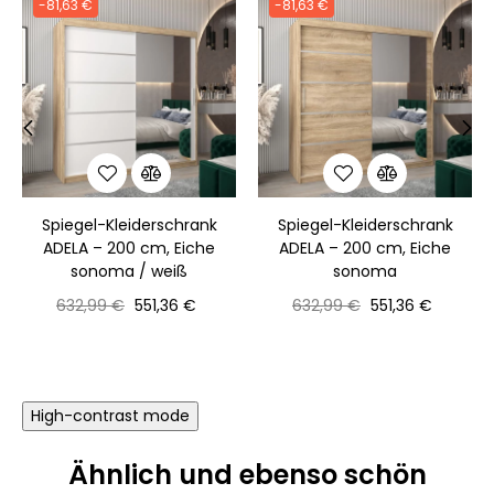
-81,63 €
-81,63 €
‹
›
Spiegel-Kleiderschrank
Spiegel-Kleiderschrank
ADELA – 200 cm, Eiche
ADELA – 200 cm, Eiche
sonoma / weiß
sonoma
Normaler
Preis
Normaler
Preis
632,99 €
551,36 €
632,99 €
551,36 €
Preis
Preis
High-contrast mode
Ähnlich und ebenso schön