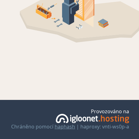
Provozováno na
Chráněno pomocí
haphash
| haproxy: vnti-ws0p-a