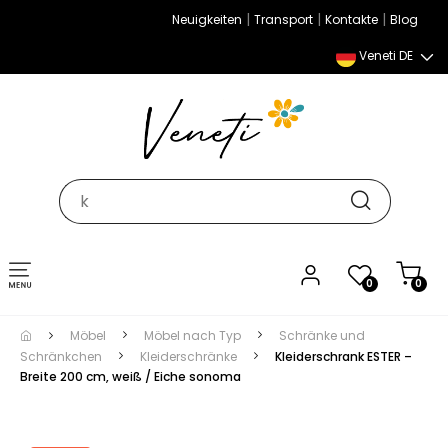
|
|
|
Neuigkeiten
Transport
Kontakte
Blog
Veneti DE
Umschalten
0
0
der
Navigation
Möbel
Möbel nach Typ
Schränke und
Schränkchen
Kleiderschränke
Kleiderschrank ESTER –
Breite 200 cm, weiß / Eiche sonoma