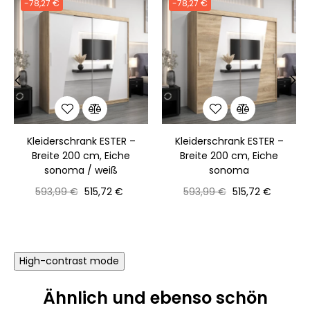
-78,27 €
-78,27 €
‹
›
Kleiderschrank ESTER –
Kleiderschrank ESTER –
Breite 200 cm, Eiche
Breite 200 cm, Eiche
sonoma / weiß
sonoma
Normaler
Preis
Normaler
Preis
593,99 €
515,72 €
593,99 €
515,72 €
Preis
Preis
High-contrast mode
Ähnlich und ebenso schön