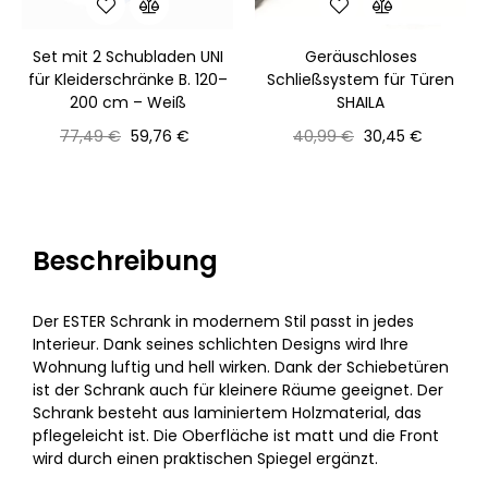
Set mit 2 Schubladen UNI
Geräuschloses
für Kleiderschränke B. 120–
Schließsystem für Türen
200 cm – Weiß
SHAILA
Normaler
Preis
Normaler
Preis
77,49 €
59,76 €
40,99 €
30,45 €
Preis
Preis
Beschreibung
Der ESTER Schrank in modernem Stil passt in jedes
Interieur. Dank seines schlichten Designs wird Ihre
Wohnung luftig und hell wirken. Dank der Schiebetüren
ist der Schrank auch für kleinere Räume geeignet. Der
Schrank besteht aus laminiertem Holzmaterial, das
pflegeleicht ist. Die Oberfläche ist matt und die Front
wird durch einen praktischen Spiegel ergänzt.