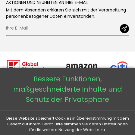
AKTIONEN UND NEUHEITEN AN IHRE E-MAIL
Mit dem Absenden erklären Sie sich mit der Verarbeitung
personenbezogener Daten einverstanden.
Bessere Funktionen,
maßgeschneiderte Inhalte und
Copyright © 2026 - Veneti™
Schutz der Privatsphäre
Veneti DE
Diese Website speichert Cookies in Übereinstimmung mit dem
Veneti CZ
Gesetz auf Ihrem Gerät. Bitte stimmen Sie deren Einstellungen
für die weitere Nutzung der Website zu.