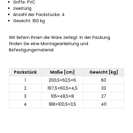
Griffe: PVC
zweitürig
Anzahl der Packstücke: 4
Gewicht: 160 kg
Wir liefern Ihnen die Ware zerlegt. In der Packung
finden Sie eine Montageanleitung und
Befestigungsmaterial.
Packstück
Maße [cm]
Gewicht [kg]
1
200,5×62,5×6
60
2
197,5×60,5×4,5
33
3
105×48,5×8
27
4
188×100,5×3,5
40