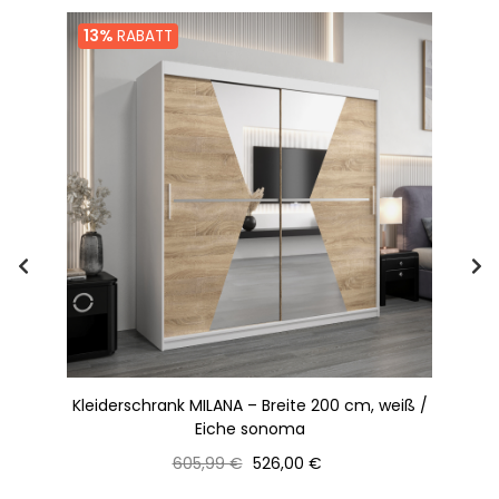
13%
RABATT
Kleiderschrank MILANA – Breite 200 cm, weiß /
K
Eiche sonoma
Normaler
Preis
605,99 €
526,00 €
Preis