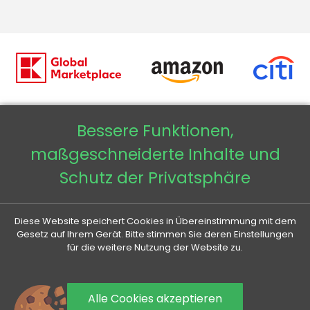
Bessere Funktionen,
Copyright © 2026 - Veneti™
maßgeschneiderte Inhalte und
Veneti DE
Schutz der Privatsphäre
Veneti CZ
Diese Website speichert Cookies in Übereinstimmung mit dem
Veneti SK
Gesetz auf Ihrem Gerät. Bitte stimmen Sie deren Einstellungen
für die weitere Nutzung der Website zu.
Veneti HU
Alle Cookies akzeptieren