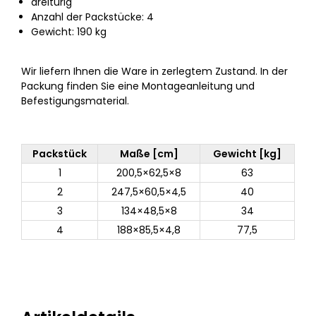
dreitürig
Anzahl der Packstücke: 4
Gewicht: 190 kg
Wir liefern Ihnen die Ware in zerlegtem Zustand. In der
Packung finden Sie eine Montageanleitung und
Befestigungsmaterial.
Packstück
Maße [cm]
Gewicht [kg]
1
200,5×62,5×8
63
2
247,5×60,5×4,5
40
3
134×48,5×8
34
4
188×85,5×4,8
77,5