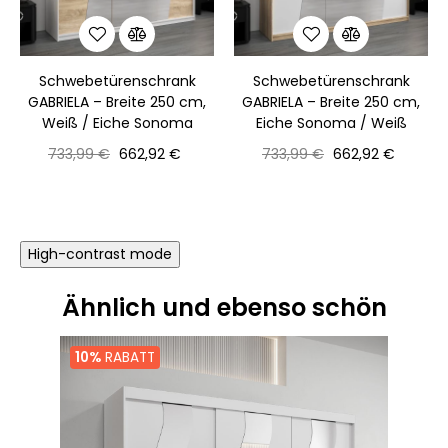
‹
›
Schwebetürenschrank
Schwebetürenschrank
GABRIELA – Breite 250 cm,
GABRIELA – Breite 250 cm,
Weiß / Eiche Sonoma
Eiche Sonoma / Weiß
Normaler
Preis
Normaler
Preis
733,99 €
662,92 €
733,99 €
662,92 €
Preis
Preis
High-contrast mode
Ähnlich und ebenso schön
10%
RABATT