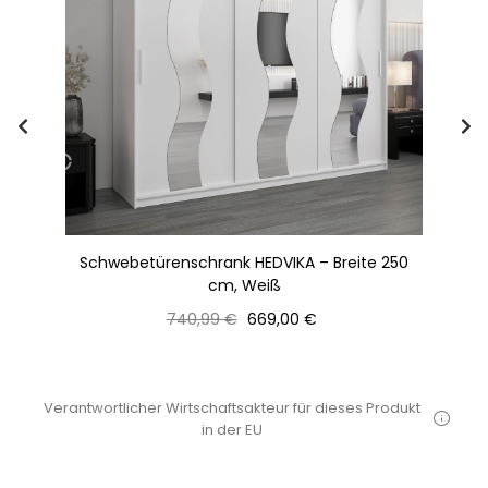
0
Schwebetürenschrank HEDVIKA – Breite 250
Sc
cm, Weiß
Normaler
Preis
740,99 €
669,00 €
Preis
Verantwortlicher Wirtschaftsakteur für dieses Produkt
in der EU