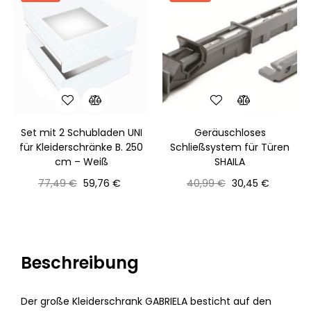
Set mit 2 Schubladen UNI
Geräuschloses
für Kleiderschränke B. 250
Schließsystem für Türen
cm – Weiß
SHAILA
Normaler
Preis
Normaler
Preis
77,49 €
59,76 €
40,99 €
30,45 €
Preis
Preis
Beschreibung
Der große Kleiderschrank GABRIELA besticht auf den