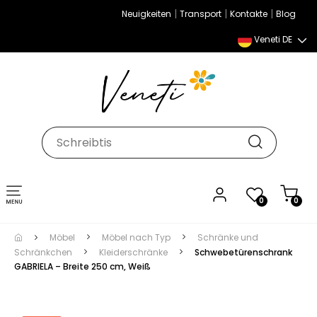
|
|
|
Neuigkeiten
Transport
Kontakte
Blog
Veneti DE
Umschalten
0
0
der
Navigation
Möbel
Möbel nach Typ
Schränke und
Schränkchen
Kleiderschränke
Schwebetürenschrank
GABRIELA – Breite 250 cm, Weiß