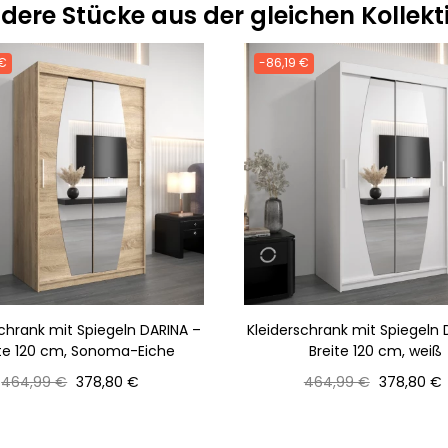
dere Stücke aus der gleichen Kollekt
 €
-86,19 €
schrank mit Spiegeln DARINA –
Kleiderschrank mit Spiegeln 
ite 120 cm, Sonoma-Eiche
Breite 120 cm, weiß
Normaler
Preis
Normaler
Preis
464,99 €
378,80 €
464,99 €
378,80 €
Preis
Preis