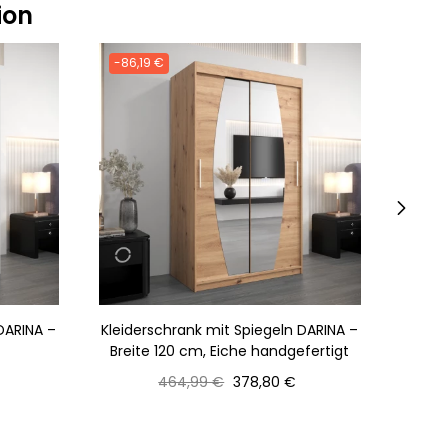
ion
-86,19 €
-86,1
›
DARINA –
Kleiderschrank mit Spiegeln DARINA –
Kleide
Breite 120 cm, Eiche handgefertigt
Normaler
Preis
464,99 €
378,80 €
Preis