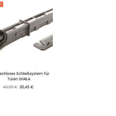
 €
schloses Schließsystem für
Türen SHAILA
Normaler
Preis
40,99 €
30,45 €
Preis