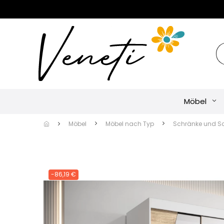
Möbel
Möbel
Möbel nach Typ
Schränke und S
-86,19 €