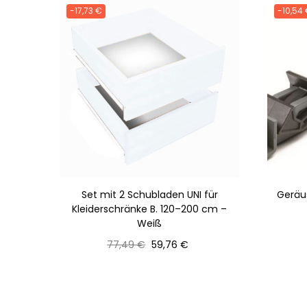
-17,73 €
-10,54
Set mit 2 Schubladen UNI für
Geräu
Kleiderschränke B. 120–200 cm –
Weiß
Normaler
Preis
77,49 €
59,76 €
Preis