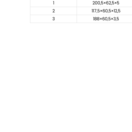
1
200,5×62,5×5
2
117,5×60,5×12,5
3
188×60,5×3,5