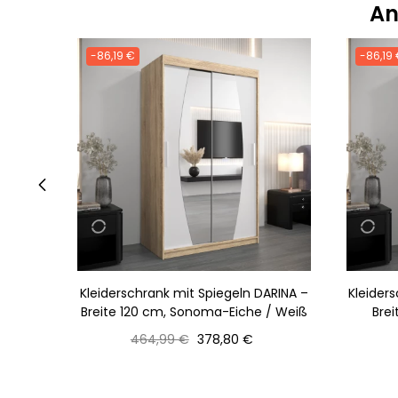
An
-86,19 €
-86,19
‹
Kleiderschrank mit Spiegeln DARINA –
Kleider
Breite 120 cm, Sonoma-Eiche / Weiß
Bre
Normaler
Preis
464,99 €
378,80 €
Preis