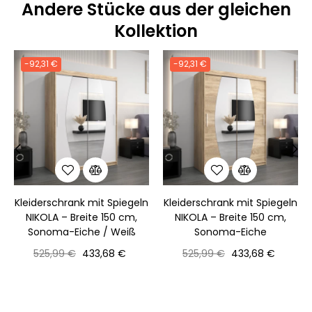
Andere Stücke aus der gleichen
Kollektion
-92,31 €
-92,31 €
‹
›
Kleiderschrank mit Spiegeln
Kleiderschrank mit Spiegeln
NIKOLA – Breite 150 cm,
NIKOLA – Breite 150 cm,
Sonoma-Eiche / Weiß
Sonoma-Eiche
Normaler
Preis
Normaler
Preis
525,99 €
433,68 €
525,99 €
433,68 €
Preis
Preis