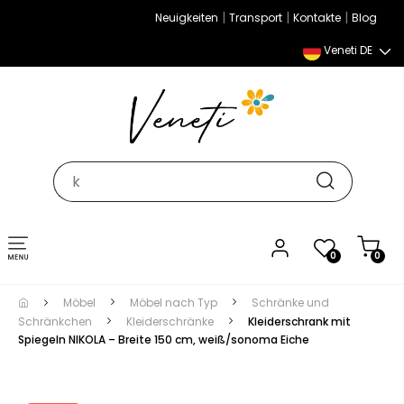
|
|
|
Neuigkeiten
Transport
Kontakte
Blog
Veneti DE
Umschalten
0
0
der
Navigation
Möbel
Möbel nach Typ
Schränke und
Schränkchen
Kleiderschränke
Kleiderschrank mit
Spiegeln NIKOLA – Breite 150 cm, weiß/sonoma Eiche