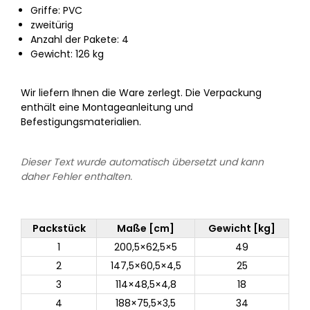
Griffe: PVC
zweitürig
Anzahl der Pakete: 4
Gewicht: 126 kg
Wir liefern Ihnen die Ware zerlegt. Die Verpackung
enthält eine Montageanleitung und
Befestigungsmaterialien.
Dieser Text wurde automatisch übersetzt und kann
daher Fehler enthalten.
Packstück
Maße [cm]
Gewicht [kg]
1
200,5×62,5×5
49
2
147,5×60,5×4,5
25
3
114×48,5×4,8
18
4
188×75,5×3,5
34