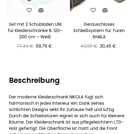
Set mit 2 Schubladen UNI
Geräuschloses
für Kleiderschränke B. 120–
Schließsystem für Türen
200 cm – Weiß
SHAILA
Normaler
Preis
Normaler
Preis
77,49 €
59,76 €
40,99 €
30,45 €
Preis
Preis
Beschreibung
Der moderne Kleiderschrank NIKOLA fügt sich
harmonisch in jedes Interieur ein. Dank seines
schlichten Designs wirkt Ihr Zuhause hell und luftig.
Durch die Schiebetüren eignet er sich auch für kleinere
Räume. Der Kleiderschrank ist aus pflegeleichtem LTD-
Holz gefertigt. Die Oberfläche ist matt und die Front