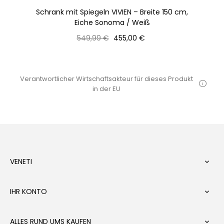
Schrank mit Spiegeln VIVIEN – Breite 150 cm,
Kl
Eiche Sonoma / Weiß
Normaler
Preis
549,99 €
455,00 €
Preis
Verantwortlicher Wirtschaftsakteur für dieses Produkt
in der EU
VENETI

IHR KONTO

ALLES RUND UMS KAUFEN
