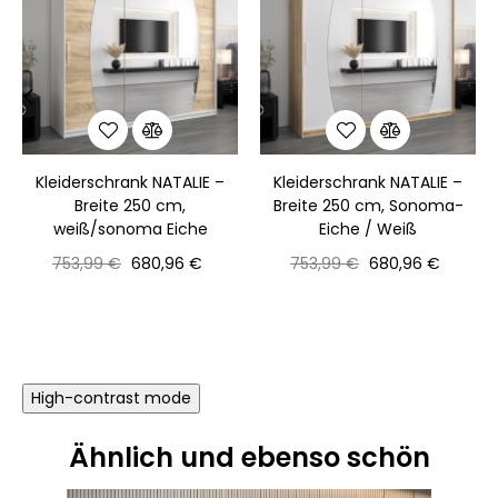
‹
›
Kleiderschrank NATALIE –
Kleiderschrank NATALIE –
Breite 250 cm,
Breite 250 cm, Sonoma-
weiß/sonoma Eiche
Eiche / Weiß
Normaler
Preis
Normaler
Preis
753,99 €
680,96 €
753,99 €
680,96 €
Preis
Preis
High-contrast mode
Ähnlich und ebenso schön