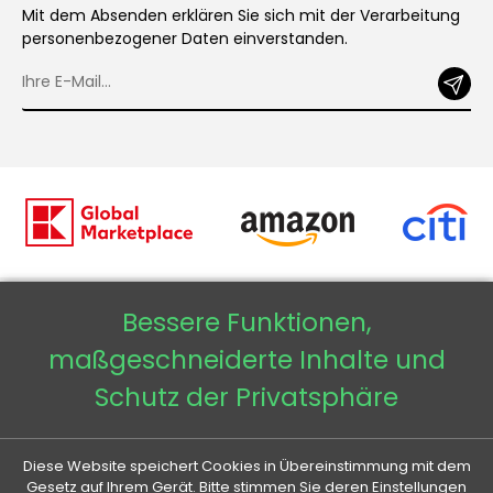
Mit dem Absenden erklären Sie sich mit der Verarbeitung
personenbezogener Daten einverstanden.
Bessere Funktionen,
Copyright © 2026 - Veneti™
maßgeschneiderte Inhalte und
Veneti DE
Schutz der Privatsphäre
Veneti CZ
Diese Website speichert Cookies in Übereinstimmung mit dem
Veneti SK
Gesetz auf Ihrem Gerät. Bitte stimmen Sie deren Einstellungen