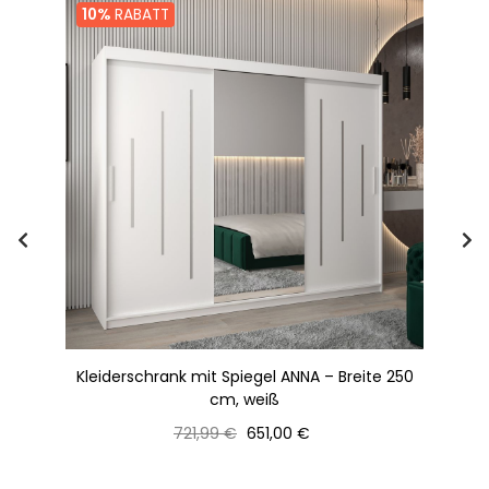
10%
RABATT
0
Kleiderschrank mit Spiegel ANNA – Breite 250
cm, weiß
Normaler
Preis
721,99 €
651,00 €
Preis