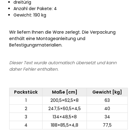
dreitürig
Anzahl der Pakete: 4
Gewicht: 190 kg
Wir liefern Ihnen die Ware zerlegt. Die Verpackung
enthält eine Montageanleitung und
Befestigungsmaterialien.
Dieser Text wurde automatisch übersetzt und kann
daher Fehler enthalten.
Packstück
Maße [cm]
Gewicht [kg]
1
200,5×62,5×8
63
2
247,5×60,5×4,5
40
3
134×48,5×8
34
4
188×85,5×4,8
77,5