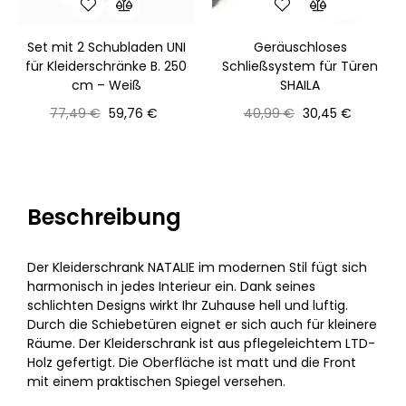
Set mit 2 Schubladen UNI
Geräuschloses
für Kleiderschränke B. 250
Schließsystem für Türen
cm – Weiß
SHAILA
Normaler
Preis
Normaler
Preis
77,49 €
59,76 €
40,99 €
30,45 €
Preis
Preis
Beschreibung
Der Kleiderschrank NATALIE im modernen Stil fügt sich
harmonisch in jedes Interieur ein. Dank seines
schlichten Designs wirkt Ihr Zuhause hell und luftig.
Durch die Schiebetüren eignet er sich auch für kleinere
Räume. Der Kleiderschrank ist aus pflegeleichtem LTD-
Holz gefertigt. Die Oberfläche ist matt und die Front
mit einem praktischen Spiegel versehen.