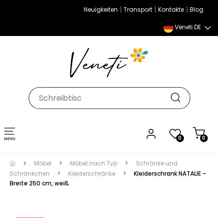
|
|
|
Neuigkeiten
Transport
Kontakte
Blog
Veneti DE
Umschalten
0
0
der
Navigation
Möbel
Möbel nach Typ
Schränke und
Schränkchen
Kleiderschränke
Kleiderschrank NATALIE –
Breite 250 cm, weiß