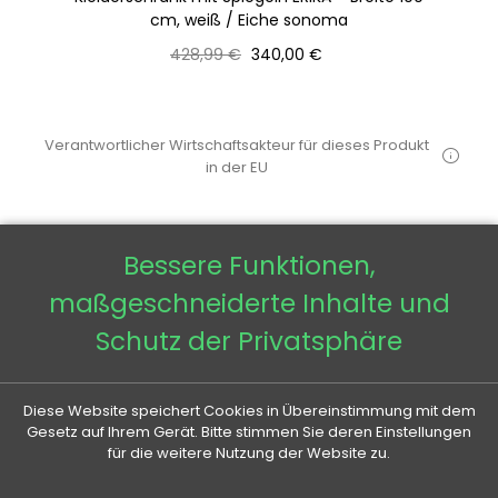
cm, weiß / Eiche sonoma
Normaler
Preis
428,99 €
340,00 €
Preis
Verantwortlicher Wirtschaftsakteur für dieses Produkt
in der EU
Bessere Funktionen,
maßgeschneiderte Inhalte und
VENETI

Schutz der Privatsphäre
IHR KONTO

Diese Website speichert Cookies in Übereinstimmung mit dem
Gesetz auf Ihrem Gerät. Bitte stimmen Sie deren Einstellungen
für die weitere Nutzung der Website zu.
ALLES RUND UMS KAUFEN
