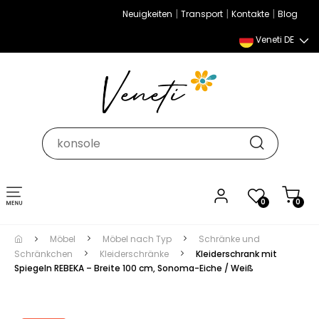
|
|
|
Neuigkeiten
Transport
Kontakte
Blog
Veneti DE
Umschalten
0
0
der
Navigation
Möbel
Möbel nach Typ
Schränke und
Schränkchen
Kleiderschränke
Kleiderschrank mit
Spiegeln REBEKA – Breite 100 cm, Sonoma-Eiche / Weiß