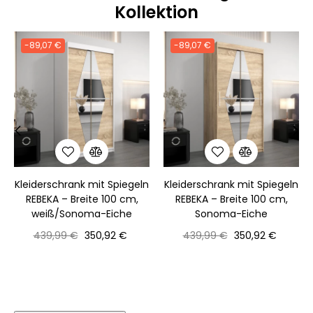
Kollektion
-89,07 €
-89,07 €
‹
›
Kleiderschrank mit Spiegeln
Kleiderschrank mit Spiegeln
REBEKA – Breite 100 cm,
REBEKA – Breite 100 cm,
weiß/Sonoma-Eiche
Sonoma-Eiche
Normaler
Preis
Normaler
Preis
439,99 €
350,92 €
439,99 €
350,92 €
Preis
Preis