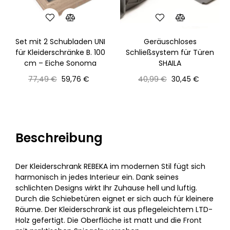
Set mit 2 Schubladen UNI
Geräuschloses
für Kleiderschränke B. 100
Schließsystem für Türen
cm – Eiche Sonoma
SHAILA
Normaler
Preis
Normaler
Preis
77,49 €
59,76 €
40,99 €
30,45 €
Preis
Preis
Beschreibung
Der Kleiderschrank REBEKA im modernen Stil fügt sich
harmonisch in jedes Interieur ein. Dank seines
schlichten Designs wirkt Ihr Zuhause hell und luftig.
Durch die Schiebetüren eignet er sich auch für kleinere
Räume. Der Kleiderschrank ist aus pflegeleichtem LTD-
Holz gefertigt. Die Oberfläche ist matt und die Front