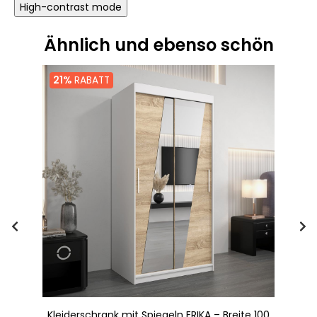
High-contrast mode
Ähnlich und ebenso schön
21%
RABATT
te
Kleiderschrank mit Spiegeln ERIKA – Breite 100
K