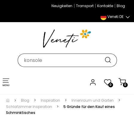
|
|
|
Neuigkeiten
Transport
Kontakte
Blog
Veneti DE
Umschalten
0
0
der
Navigation
Blog
Inspiration
Innenraum und Garten
Schlafzimmer Inspiration
5 Gründe für den Kauf eines
Schminktisches